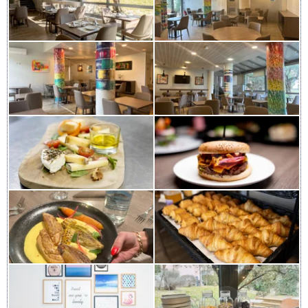
PETIT-DÉJEUNER
RESTAURANT
ÉVÈNEMENTS
SÉMINAIRES
COCKTAILS
GALERIE
CONTACT & ACCÈS
FR
FRANÇAIS
ENGLISH
RÉSERVER